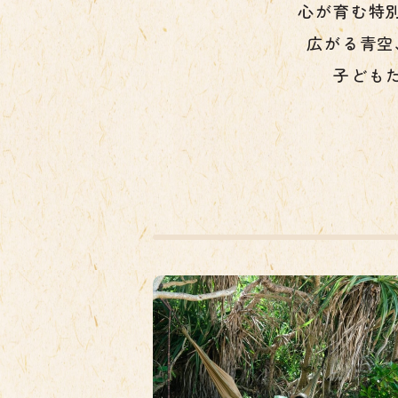
心が育む特
広がる青空
子ども