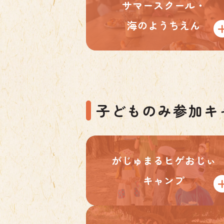
サマースクール・
海のようちえん
子どものみ参加キ
がじゅまるヒゲおじぃ
キャンプ