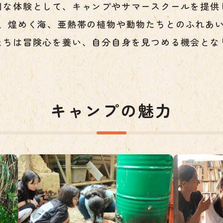
別な体験として、
キャンプやサマースクールを提供
、煌めく海、
亜熱帯の植物や動物たちとの
ふれあ
たちは冒険心を養い、
自分自身を見つめる機会とな
キャンプの魅力