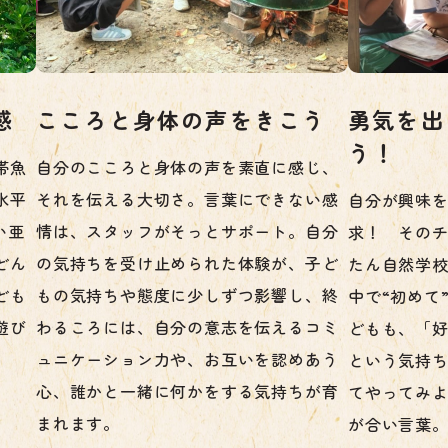
感
こころと身体の声をきこう
勇気を出
う！
帯魚
自分のこころと身体の声を素直に感じ、
水平
それを伝える大切さ。言葉にできない感
自分が興味
い亜
情は、スタッフがそっとサポート。自分
求！ その
どん
の気持ちを受け止められた体験が、子ど
たん自然学
ども
もの気持ちや態度に少しずつ影響し、終
中で“初めて
遊び
わるころには、自分の意志を伝えるコミ
どもも、「
ュニケーション力や、お互いを認めあう
という気持
心、誰かと一緒に何かをする気持ちが育
てやってみ
まれます。
が合い言葉