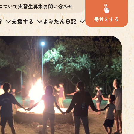
について
実習生募集
お問い合わせ
寄付
を
する
介
支援する
よみたん日記