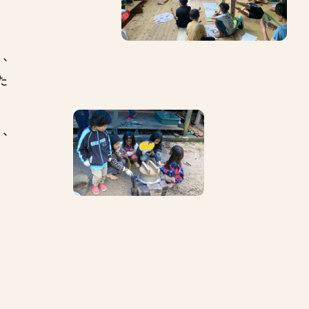
し、
た
し、