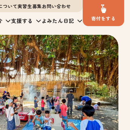
について
実習生募集
お問い合わせ
寄付
を
する
介
支援する
よみたん日記