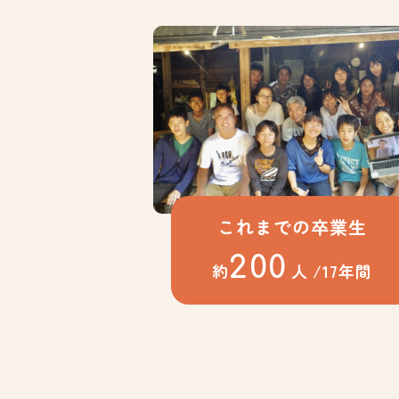
これまでの卒業生
200
約
人
/17年間