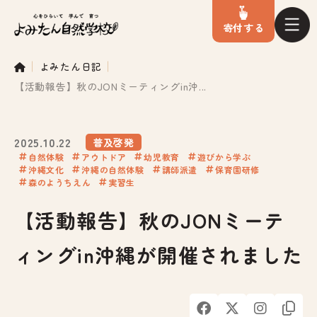
寄付
する
よみたん日記
【活動報告】秋のJONミーティングin沖...
2025.10.22
普及啓発
自然体験
アウトドア
幼児教育
遊びから学ぶ
沖縄文化
沖縄の自然体験
講師派遣
保育園研修
森のようちえん
実習生
【活動報告】秋のJONミーテ
ィングin沖縄が開催されました