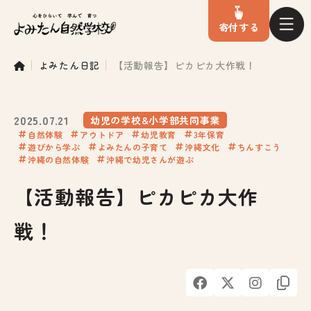
寄付
する
よみたん日記
【活動報告】ピカピカ大作戦！
2025.07.21
幼児の学校&小学部共同事業
自然体験
アウトドア
幼児教育
3年保育
遊びから学ぶ
よみたんの子育て
沖縄文化
ちんすこう
沖縄の自然体験
沖縄で幼児さんが遊ぶ
【活動報告】ピカピカ大作
戦！