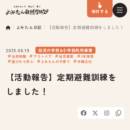
寄付
する
よみたん日記
【活動報告】定期避難訓練をしました！
2025.06.19
幼児の学校&小学部共同事業
自然体験
アウトドア
幼児教育
3年保育
遊びから学ぶ
よみたんの子育て
沖縄文化
【活動報告】定期避難訓練を
しました！